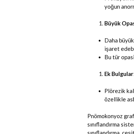
yoğun anorm
Büyük Opasi
Daha büyük,
işaret edebi
Bu tür opasi
Ek Bulgular
Plörezik kal
özellikle a
Pnömokonyoz grafil
sınıflandırma siste
sınıflandırma, çeşit