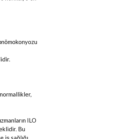
re pnömokonyozu
idir.
normallikler,
uzmanların ILO
eklidir. Bu
e iş sağlığı