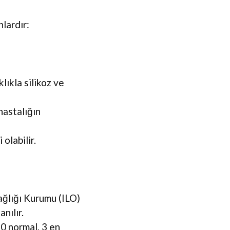
lardır:
lıkla silikoz ve
hastalığın
 olabilir.
Sağlığı Kurumu (ILO)
nılır.
 0 normal, 3 en