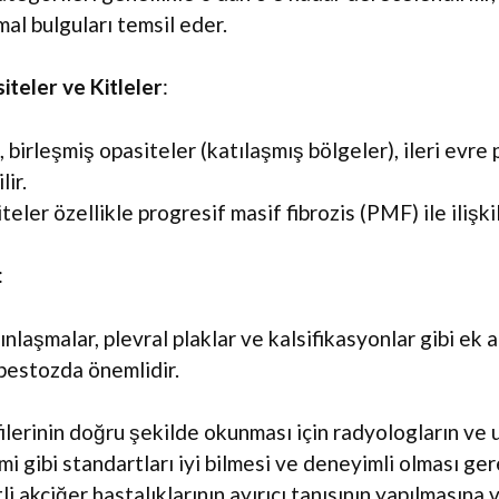
al bulguları temsil eder.
teler ve Kitleler
:
 birleşmiş opasiteler (katılaşmış bölgeler), ileri ev
lir.
teler özellikle progresif masif fibrozis (PMF) ile ilişkil
:
ınlaşmalar, plevral plaklar ve kalsifikasyonlar gibi ek a
sbestozda önemlidir.
erinin doğru şekilde okunması için radyologların ve 
mi gibi standartları iyi bilmesi ve deneyimli olması ger
li akciğer hastalıklarının ayırıcı tanısının yapılmasına v