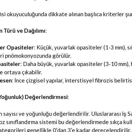
i okuyuculuğunda dikkate alınan başlıca kriterler şun
n Türü ve Dağılımı
:
er Opasiteler
: Küçük, yuvarlak opasiteler (1-3 mm), sık
eri pnömokonyozunda görülür.
asiteler
: Daha büyük, yuvarlak opasiteler (3-10 mm), 
e ortaya çıkabilir.
Desen
: İnce çizgisel yapılar, interstisyel fibrozis belirtisi
(Yoğunluk) Değerlendirmesi
:
 sayısı ve yoğunluğu değerlendirilir. Uluslararası İş 
 sınıflandırma sistemi bu değerlendirmede sıkça kulla
tegorileri genellikle 0’dan 3’e kadar derecelendirilir,