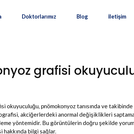
a
Doktorlarımız
Blog
İletişim
yoz grafisi okuyucul
si okuyuculuğu, pnömokonyoz tanısında ve takibinde ö
grafisi, akciğerlerdeki anormal değişiklikleri saptamak
leme yöntemidir. Bu görüntülerin doğru şekilde yorum
si hakkında bilgi sağlar.