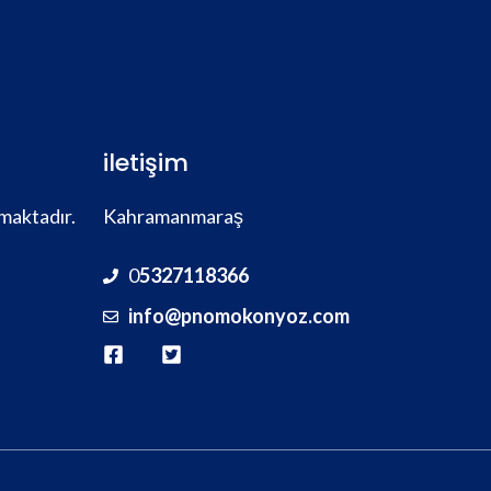
iletişim
maktadır.
Kahramanmaraş
0
5327118366
info@pnomokonyoz.com