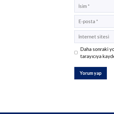
İsim
E-
posta
İnternet
sitesi
Daha sonraki yo
tarayıcıya kayde