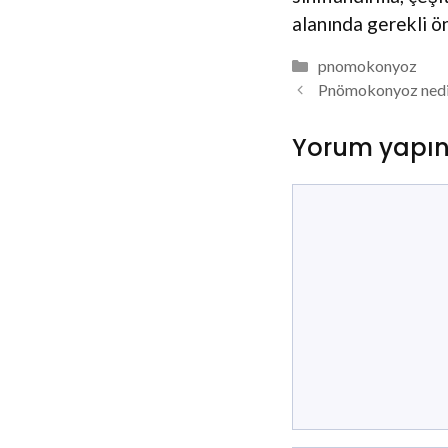
alanında gerekli ön
Kategoriler
pnomokonyoz
Pnömokonyoz nedi
Yorum yapı
Yorum