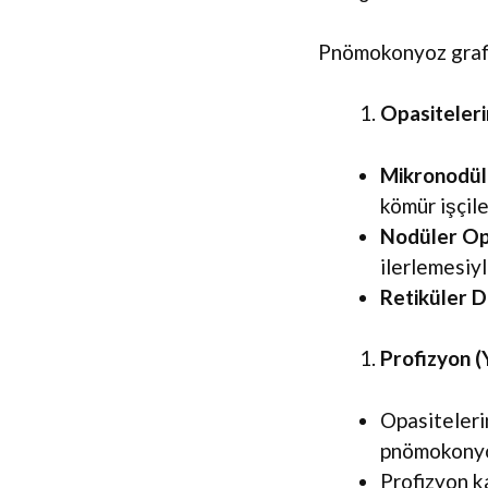
Pnömokonyoz grafis
Opasiteleri
Mikronodül
kömür işçil
Nodüler Op
ilerlemesiyl
Retiküler 
Profizyon 
Opasitelerin
pnömokonyoz
Profizyon ka