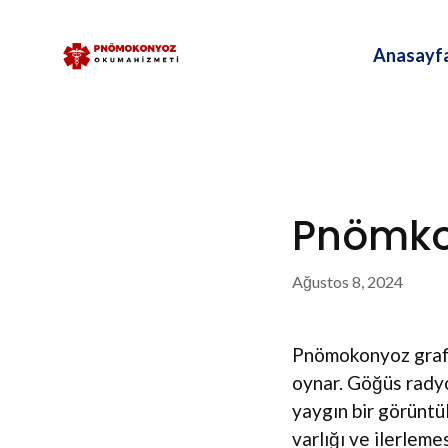
İçeriğe
atla
Anasayf
Pnömkon
Ağustos 8, 2024
Pnömokonyoz grafi
oynar. Göğüs radyo
yaygın bir görüntü
varlığı ve ilerleme