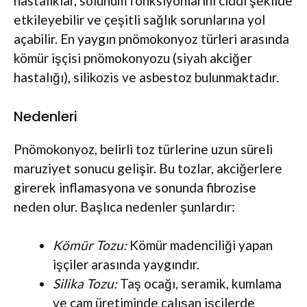
hastalıklar, solunum fonksiyonlarını ciddi şekilde
etkileyebilir ve çeşitli sağlık sorunlarına yol
açabilir. En yaygın pnömokonyoz türleri arasında
kömür işçisi pnömokonyozu (siyah akciğer
hastalığı), silikozis ve asbestoz bulunmaktadır.
Nedenleri
Pnömokonyoz, belirli toz türlerine uzun süreli
maruziyet sonucu gelişir. Bu tozlar, akciğerlere
girerek inflamasyona ve sonunda fibrozise
neden olur. Başlıca nedenler şunlardır:
Kömür Tozu:
Kömür madenciliği yapan
işçiler arasında yaygındır.
Silika Tozu:
Taş ocağı, seramik, kumlama
ve cam üretiminde çalışan işçilerde