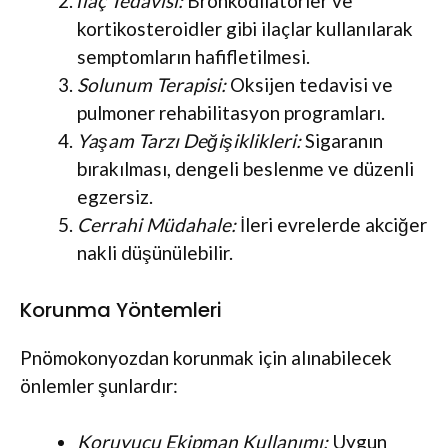
İlaç Tedavisi:
Bronkodilatörler ve
kortikosteroidler gibi ilaçlar kullanılarak
semptomların hafifletilmesi.
Solunum Terapisi:
Oksijen tedavisi ve
pulmoner rehabilitasyon programları.
Yaşam Tarzı Değişiklikleri:
Sigaranın
bırakılması, dengeli beslenme ve düzenli
egzersiz.
Cerrahi Müdahale:
İleri evrelerde akciğer
nakli düşünülebilir.
Korunma Yöntemleri
Pnömokonyozdan korunmak için alınabilecek
önlemler şunlardır:
Koruyucu Ekipman Kullanımı:
Uygun